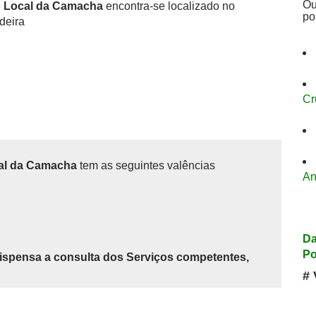
Ou
o Local da Camacha
encontra-se localizado no
po
deira
Cr
cal da Camacha
tem as seguintes valências
An
Da
Po
ispensa a consulta dos Serviços competentes,
# 