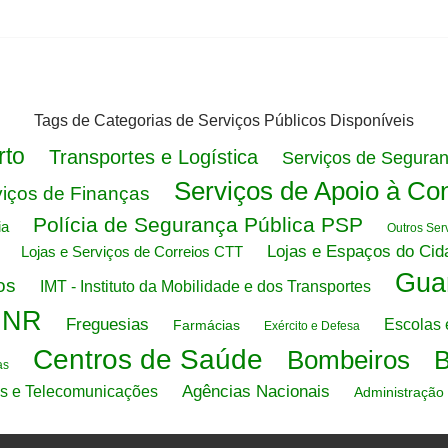
Tags de Categorias de Serviços Públicos Disponíveis
rto
Transportes e Logística
Serviços de Seguran
Serviços de Apoio à Con
iços de Finanças
Polícia de Segurança Pública PSP
ia
Outros Ser
Lojas e Espaços do Cid
Lojas e Serviços de Correios CTT
Gua
os
IMT - Instituto da Mobilidade e dos Transportes
GNR
Freguesias
Escolas 
Farmácias
Exército e Defesa
Centros de Saúde
Bombeiros
B
as
Agências Nacionais
s e Telecomunicações
Administração 