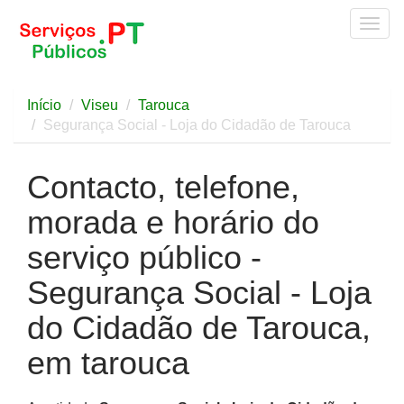
Togg
navig
Início
Viseu
Tarouca
Segurança Social - Loja do Cidadão de Tarouca
Contacto, telefone,
morada e horário do
serviço público -
Segurança Social - Loja
do Cidadão de Tarouca,
em tarouca