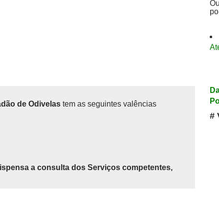
Ou
po
At
Da
Po
adão de Odivelas
tem as seguintes valências
# 
ispensa a consulta dos Serviços competentes,