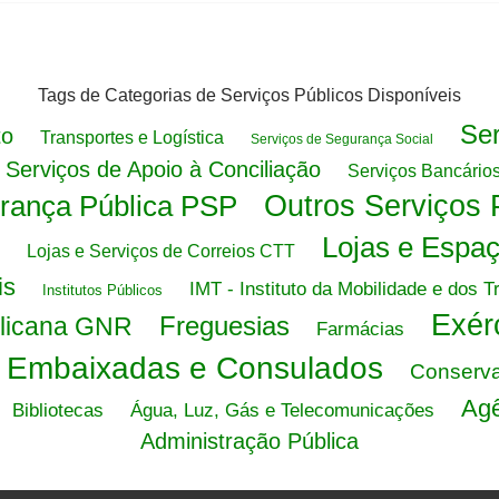
Tags de Categorias de Serviços Públicos Disponíveis
Ser
to
Transportes e Logística
Serviços de Segurança Social
Serviços de Apoio à Conciliação
Serviços Bancário
urança Pública PSP
Outros Serviços 
Lojas e Espa
Lojas e Serviços de Correios CTT
is
IMT - Instituto da Mobilidade e dos T
Institutos Públicos
Exér
Freguesias
blicana GNR
Farmácias
Embaixadas e Consulados
Conserva
Agê
Bibliotecas
Água, Luz, Gás e Telecomunicações
Administração Pública