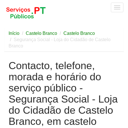
Togg
navig
Início
Castelo Branco
Castelo Branco
Segurança Social - Loja do Cidadão de Castelo
Branco
Contacto, telefone,
morada e horário do
serviço público -
Segurança Social - Loja
do Cidadão de Castelo
Branco, em castelo