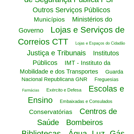
Outros Serviços Públicos
Ministérios do
Municípios
Lojas e Serviços de
Governo
Correios CTT
Lojas e Espaços do Cidadão
Justiça e Tribunais
Institutos
Públicos
IMT - Instituto da
Mobilidade e dos Transportes
Guarda
Nacional Republicana GNR
Freguesias
Escolas e
Exército e Defesa
Farmácias
Ensino
Embaixadas e Consulados
Centros de
Conservatórias
Saúde
Bombeiros
Bibliotecas
Água, Luz, Gás