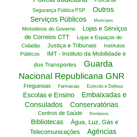
Polícia de
Outros
Segurança Pública PSP
Serviços Públicos
Municípios
Lojas e Serviços
Ministérios do Governo
de Correios CTT
Lojas e Espaços do
Justiça e Tribunais
Cidadão
Institutos
IMT - Instituto da Mobilidade e
Públicos
Guarda
dos Transportes
Nacional Republicana GNR
Freguesias
Farmácias
Exército e Defesa
Embaixadas e
Escolas e Ensino
Consulados
Conservatórias
Centros de Saúde
Bombeiros
Bibliotecas
Água, Luz, Gás e
Agências
Telecomunicações