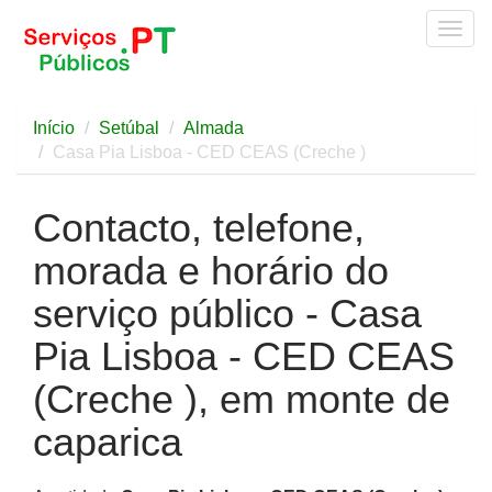
Togg
navig
Início
Setúbal
Almada
Casa Pia Lisboa - CED CEAS (Creche )
Contacto, telefone,
morada e horário do
serviço público - Casa
Pia Lisboa - CED CEAS
(Creche ), em monte de
caparica