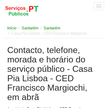
Togg
navig
Início
Santarém
Santarém
Casa Pia Lisboa - CED Francisco Margiochi
Contacto, telefone,
morada e horário do
serviço público - Casa
Pia Lisboa - CED
Francisco Margiochi,
em abrã