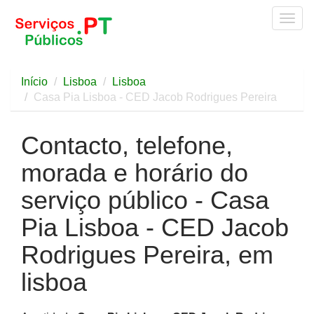
Togg
navig
Início
Lisboa
Lisboa
Casa Pia Lisboa - CED Jacob Rodrigues Pereira
Contacto, telefone,
morada e horário do
serviço público - Casa
Pia Lisboa - CED Jacob
Rodrigues Pereira, em
lisboa