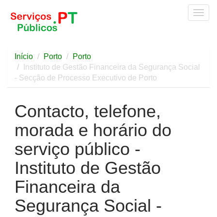
Togg
navig
Início
Porto
Porto
Instituto de Gestão Financeira da Segurança Social
- Secção de Processo Executivo de Porto
Contacto, telefone,
morada e horário do
serviço público -
Instituto de Gestão
Financeira da
Segurança Social -