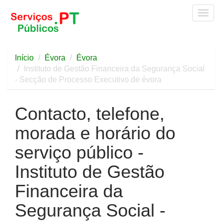
Togg
navig
Início
Évora
Évora
Instituto de Gestão Financeira da Segurança Social
- Secção de Processo Executivo de évora
Contacto, telefone,
morada e horário do
serviço público -
Instituto de Gestão
Financeira da
Segurança Social -