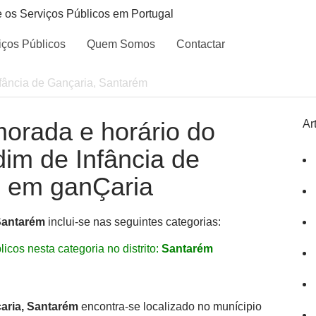
e os Serviços Públicos em Portugal
iços Públicos
Quem Somos
Contactar
nfância de Gançaria, Santarém
morada e horário do
Ar
dim de Infância de
, em ganÇaria
 Santarém
inclui-se nas seguintes categorias:
icos nesta categoria no distrito:
Santarém
çaria, Santarém
encontra-se localizado no munícipio