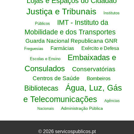
Lojas e Espaços do Cidadão
Justiça e Tribunais
Institutos
IMT - Instituto da
Públicos
Mobilidade e dos Transportes
Guarda Nacional Republicana GNR
Farmácias
Exército e Defesa
Freguesias
Embaixadas e
Escolas e Ensino
Consulados
Conservatórias
Centros de Saúde
Bombeiros
Água, Luz, Gás
Bibliotecas
e Telecomunicações
Agências
Administração Pública
Nacionais
© 2026 servicospublicos.pt