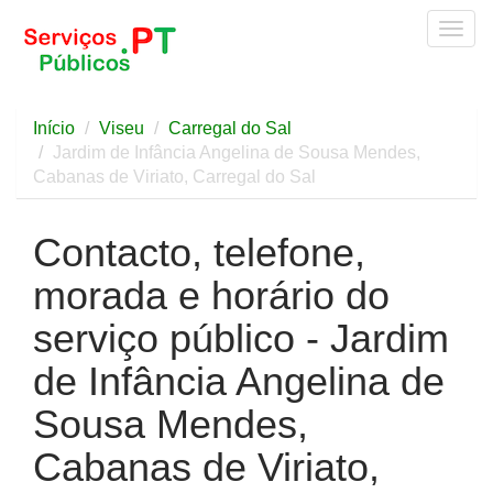
Togg
navig
Início
Viseu
Carregal do Sal
Jardim de Infância Angelina de Sousa Mendes,
Cabanas de Viriato, Carregal do Sal
Contacto, telefone,
morada e horário do
serviço público - Jardim
de Infância Angelina de
Sousa Mendes,
Cabanas de Viriato,