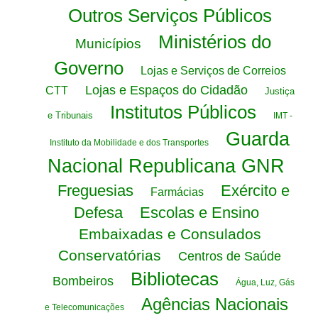
Outros Serviços Públicos
Ministérios do
Municípios
Governo
Lojas e Serviços de Correios
Lojas e Espaços do Cidadão
CTT
Justiça
Institutos Públicos
e Tribunais
IMT -
Guarda
Instituto da Mobilidade e dos Transportes
Nacional Republicana GNR
Freguesias
Exército e
Farmácias
Defesa
Escolas e Ensino
Embaixadas e Consulados
Conservatórias
Centros de Saúde
Bibliotecas
Bombeiros
Água, Luz, Gás
Agências Nacionais
e Telecomunicações