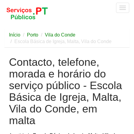
Togg
navig
Início
Porto
Vila do Conde
Escola Básica de Igreja, Malta, Vila do Conde
Contacto, telefone,
morada e horário do
serviço público - Escola
Básica de Igreja, Malta,
Vila do Conde, em
malta