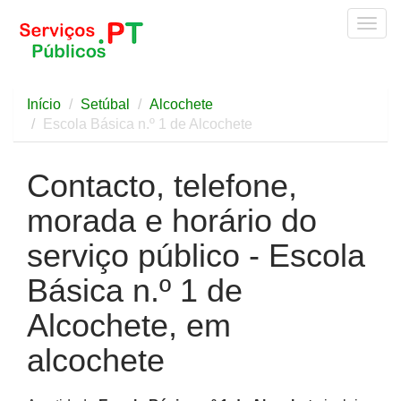
Togg
navig
Início
Setúbal
Alcochete
Escola Básica n.º 1 de Alcochete
Contacto, telefone,
morada e horário do
serviço público - Escola
Básica n.º 1 de
Alcochete, em
alcochete