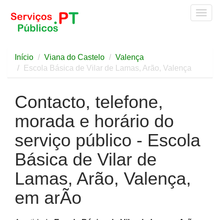
Togg
navig
Início
Viana do Castelo
Valença
Escola Básica de Vilar de Lamas, Arão, Valença
Contacto, telefone,
morada e horário do
serviço público - Escola
Básica de Vilar de
Lamas, Arão, Valença,
em arÃo