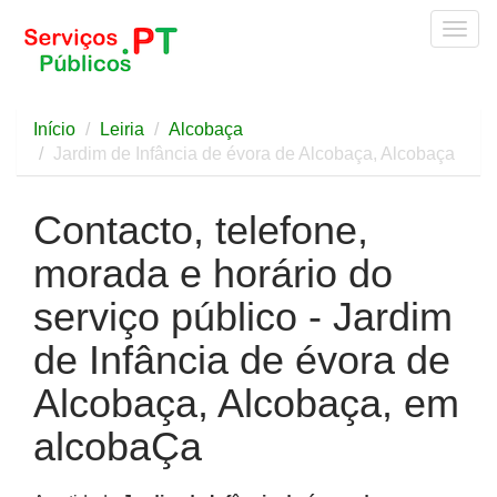
Togg
navig
Início
Leiria
Alcobaça
Jardim de Infância de évora de Alcobaça, Alcobaça
Contacto, telefone,
morada e horário do
serviço público - Jardim
de Infância de évora de
Alcobaça, Alcobaça, em
alcobaÇa