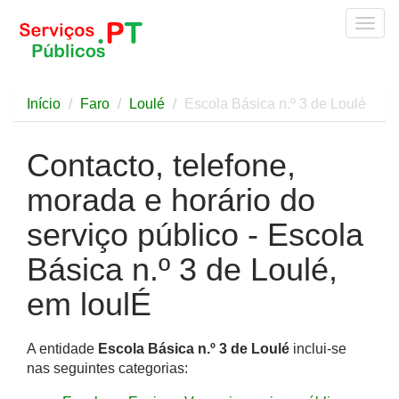
Togg
navig
Início
Faro
Loulé
Escola Básica n.º 3 de Loulé
Contacto, telefone,
morada e horário do
serviço público - Escola
Básica n.º 3 de Loulé,
em loulÉ
A entidade
Escola Básica n.º 3 de Loulé
inclui-se
nas seguintes categorias: