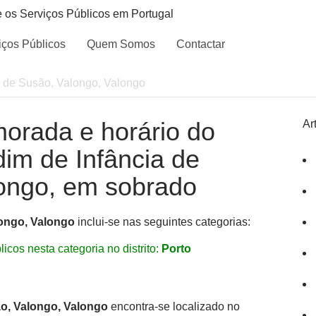
e os Serviços Públicos em Portugal
iços Públicos
Quem Somos
Contactar
a de Susão, Valongo, Valongo
morada e horário do
Ar
dim de Infância de
longo, em sobrado
longo, Valongo
inclui-se nas seguintes categorias:
icos nesta categoria no distrito:
Porto
ão, Valongo, Valongo
encontra-se localizado no