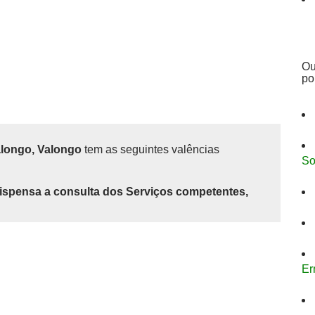
Ou
po
alongo, Valongo
tem as seguintes valências
So
ispensa a consulta dos Serviços competentes,
Er