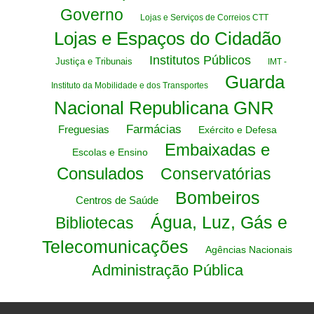
Governo
Lojas e Serviços de Correios CTT
Lojas e Espaços do Cidadão
Institutos Públicos
Justiça e Tribunais
IMT -
Guarda
Instituto da Mobilidade e dos Transportes
Nacional Republicana GNR
Farmácias
Freguesias
Exército e Defesa
Embaixadas e
Escolas e Ensino
Consulados
Conservatórias
Bombeiros
Centros de Saúde
Água, Luz, Gás e
Bibliotecas
Telecomunicações
Agências Nacionais
Administração Pública