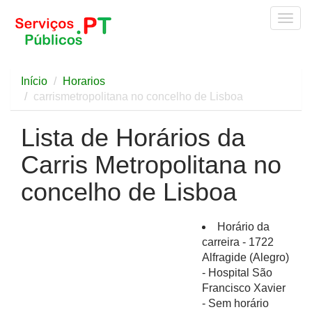
Togg
navig
Início
Horarios
carrismetropolitana no concelho de Lisboa
Lista de Horários da
Carris Metropolitana no
concelho de Lisboa
Horário da
carreira - 1722
Alfragide (Alegro)
- Hospital São
Francisco Xavier
- Sem horário