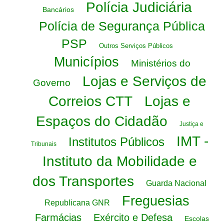
Polícia Judiciária
Bancários
Polícia de Segurança Pública
PSP
Outros Serviços Públicos
Municípios
Ministérios do
Lojas e Serviços de
Governo
Correios CTT
Lojas e
Espaços do Cidadão
Justiça e
IMT -
Institutos Públicos
Tribunais
Instituto da Mobilidade e
dos Transportes
Guarda Nacional
Freguesias
Republicana GNR
Farmácias
Exército e Defesa
Escolas