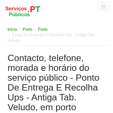
Togg
navig
Início
Porto
Porto
Ponto De Entrega E Recolha Ups - Antiga Tab.
Veludo
Contacto, telefone,
morada e horário do
serviço público - Ponto
De Entrega E Recolha
Ups - Antiga Tab.
Veludo, em porto