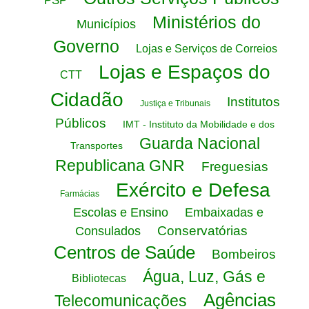
PSP
Ministérios do
Municípios
Governo
Lojas e Serviços de Correios
Lojas e Espaços do
CTT
Cidadão
Institutos
Justiça e Tribunais
Públicos
IMT - Instituto da Mobilidade e dos
Guarda Nacional
Transportes
Republicana GNR
Freguesias
Exército e Defesa
Farmácias
Escolas e Ensino
Embaixadas e
Conservatórias
Consulados
Centros de Saúde
Bombeiros
Água, Luz, Gás e
Bibliotecas
Agências
Telecomunicações