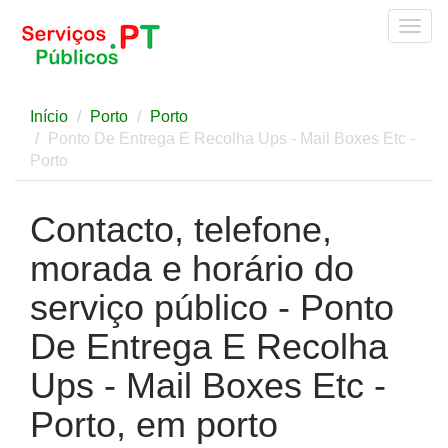
Togg
navig
Início
Porto
Porto
Ponto De Entrega E Recolha Ups - Mail Boxes Etc -
Porto
Contacto, telefone,
morada e horário do
serviço público - Ponto
De Entrega E Recolha
Ups - Mail Boxes Etc -
Porto, em porto