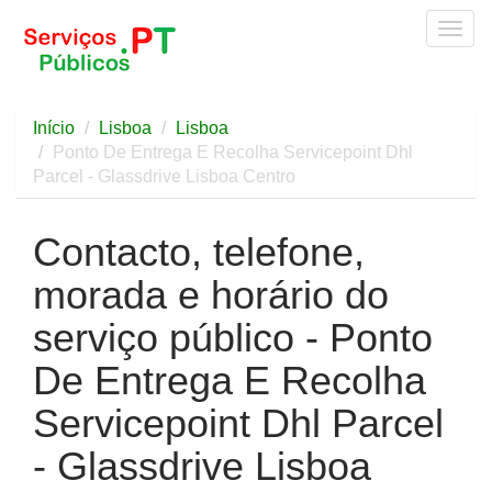
Togg
navig
Início
Lisboa
Lisboa
Ponto De Entrega E Recolha Servicepoint Dhl
Parcel - Glassdrive Lisboa Centro
Contacto, telefone,
morada e horário do
serviço público - Ponto
De Entrega E Recolha
Servicepoint Dhl Parcel
- Glassdrive Lisboa