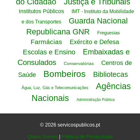
Justiça e Tribunais
do Cidadão
Institutos Públicos
IMT - Instituto da Mobilidade
Guarda Nacional
e dos Transportes
Republicana GNR
Freguesias
Farmácias
Exército e Defesa
Embaixadas e
Escolas e Ensino
Consulados
Centros de
Conservatórias
Bombeiros
Bibliotecas
Saúde
Agências
Água, Luz, Gás e Telecomunicações
Nacionais
Administração Pública
© 2026 servicospublicos.pt
Quem Somos
|
Politica de Privacidade