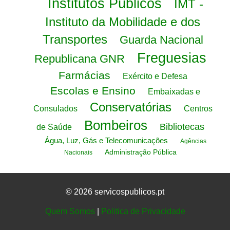
Institutos Públicos
IMT -
Instituto da Mobilidade e dos
Transportes
Guarda Nacional
Freguesias
Republicana GNR
Farmácias
Exército e Defesa
Escolas e Ensino
Embaixadas e
Conservatórias
Consulados
Centros
Bombeiros
Bibliotecas
de Saúde
Água, Luz, Gás e Telecomunicações
Agências
Administração Pública
Nacionais
© 2026 servicospublicos.pt
Quem Somos
|
Politica de Privacidade