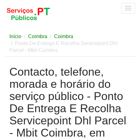
Togg
navig
Início
Coimbra
Coimbra
Ponto De Entrega E Recolha Servicepoint Dhl
Parcel - Mbit Coimbra
Contacto, telefone,
morada e horário do
serviço público - Ponto
De Entrega E Recolha
Servicepoint Dhl Parcel
- Mbit Coimbra, em