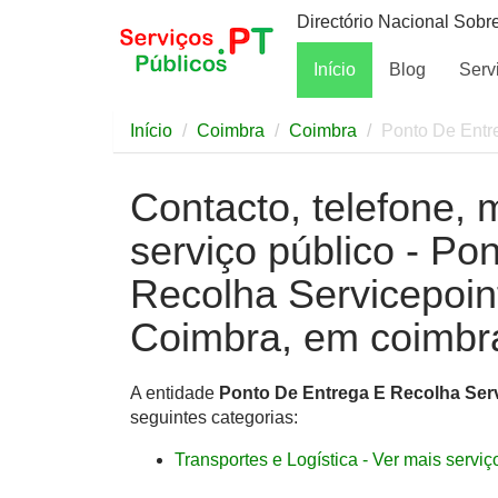
Directório Nacional Sobr
Início
Blog
Serv
Início
Coimbra
Coimbra
Ponto De Entre
Contacto, telefone, 
serviço público - Po
Recolha Servicepoint
Coimbra, em coimbr
A entidade
Ponto De Entrega E Recolha Serv
seguintes categorias:
Transportes e Logística - Ver mais serviço