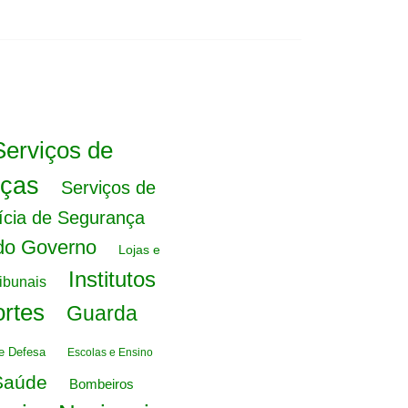
Serviços de
nças
Serviços de
ícia de Segurança
 do Governo
Lojas e
Institutos
ribunais
ortes
Guarda
 e Defesa
Escolas e Ensino
Saúde
Bombeiros