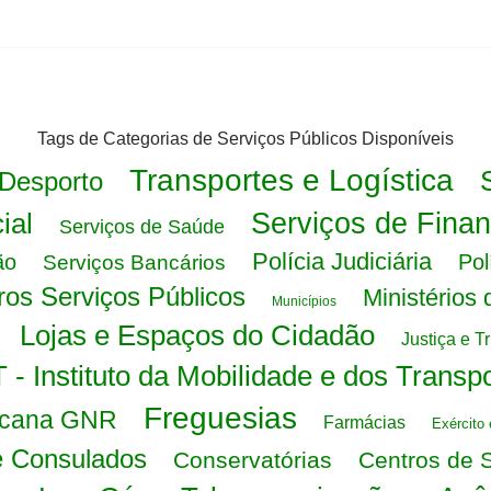
Tags de Categorias de Serviços Públicos Disponíveis
Transportes e Logística
 Desporto
ial
Serviços de Fina
Serviços de Saúde
Polícia Judiciária
ão
Pol
Serviços Bancários
ros Serviços Públicos
Ministérios
Municípios
Lojas e Espaços do Cidadão
Justiça e T
 - Instituto da Mobilidade e dos Transp
Freguesias
licana GNR
Farmácias
Exército
 Consulados
Conservatórias
Centros de 