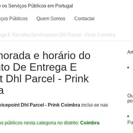
e os Serviços Públicos em Portugal
iços Públicos
Quem Somos
Contactar
ga E Recolha Servicepoint Dhl Parcel - Prink Coimbra
morada e horário do
Ar
nto De Entrega E
 Dhl Parcel - Prink
a
Ou
po
icepoint Dhl Parcel - Prink Coimbra
inclui-se nas
Pa
s públicos nesta categoria no distrito:
Coimbra