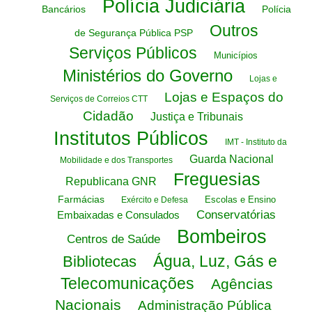
Polícia Judiciária
Bancários
Polícia
Outros
de Segurança Pública PSP
Serviços Públicos
Municípios
Ministérios do Governo
Lojas e
Lojas e Espaços do
Serviços de Correios CTT
Cidadão
Justiça e Tribunais
Institutos Públicos
IMT - Instituto da
Guarda Nacional
Mobilidade e dos Transportes
Freguesias
Republicana GNR
Farmácias
Escolas e Ensino
Exército e Defesa
Conservatórias
Embaixadas e Consulados
Bombeiros
Centros de Saúde
Água, Luz, Gás e
Bibliotecas
Telecomunicações
Agências
Nacionais
Administração Pública