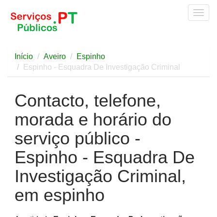
Togg
navig
Início
Aveiro
Espinho
Espinho - Esquadra De Investigação Criminal
Contacto, telefone,
morada e horário do
serviço público -
Espinho - Esquadra De
Investigação Criminal,
em espinho