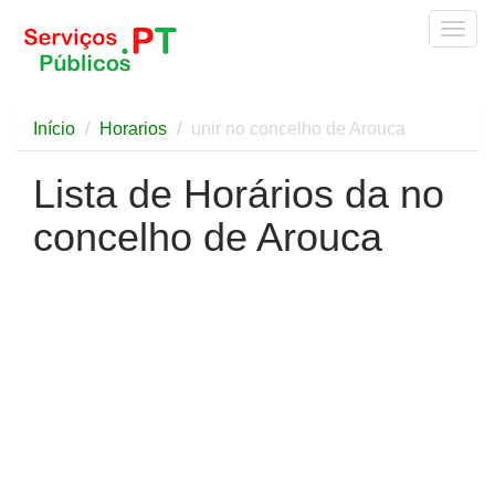
Togg
navig
Início
Horarios
unir no concelho de Arouca
Lista de Horários da no
concelho de Arouca