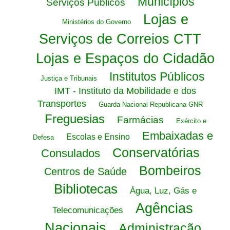
Municípios
Serviços Públicos
Lojas e
Ministérios do Governo
Serviços de Correios CTT
Lojas e Espaços do Cidadão
Institutos Públicos
Justiça e Tribunais
IMT - Instituto da Mobilidade e dos
Transportes
Guarda Nacional Republicana GNR
Freguesias
Farmácias
Exército e
Embaixadas e
Escolas e Ensino
Defesa
Conservatórias
Consulados
Bombeiros
Centros de Saúde
Bibliotecas
Água, Luz, Gás e
Agências
Telecomunicações
Nacionais
Administração