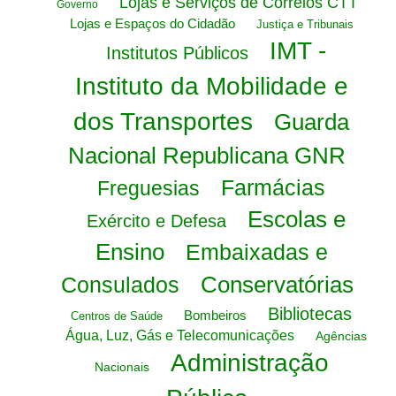
Lojas e Serviços de Correios CTT
Governo
Lojas e Espaços do Cidadão
Justiça e Tribunais
IMT -
Institutos Públicos
Instituto da Mobilidade e
dos Transportes
Guarda
Nacional Republicana GNR
Farmácias
Freguesias
Escolas e
Exército e Defesa
Ensino
Embaixadas e
Conservatórias
Consulados
Bibliotecas
Bombeiros
Centros de Saúde
Água, Luz, Gás e Telecomunicações
Agências
Administração
Nacionais