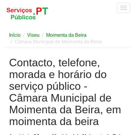
Togg
navig
Início
Viseu
Moimenta da Beira
Câmara Municipal de Moimenta da Beira
Contacto, telefone,
morada e horário do
serviço público -
Câmara Municipal de
Moimenta da Beira, em
moimenta da beira