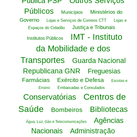
Outros Serviços
Pública PSP
Públicos
Ministérios do
Municípios
Governo
Lojas e Serviços de Correios CTT
Lojas e
Justiça e Tribunais
Espaços do Cidadão
IMT - Instituto
Institutos Públicos
da Mobilidade e dos
Transportes
Guarda Nacional
Republicana GNR
Freguesias
Farmácias
Exército e Defesa
Escolas e
Embaixadas e Consulados
Ensino
Centros de
Conservatórias
Saúde
Bibliotecas
Bombeiros
Agências
Água, Luz, Gás e Telecomunicações
Nacionais
Administração