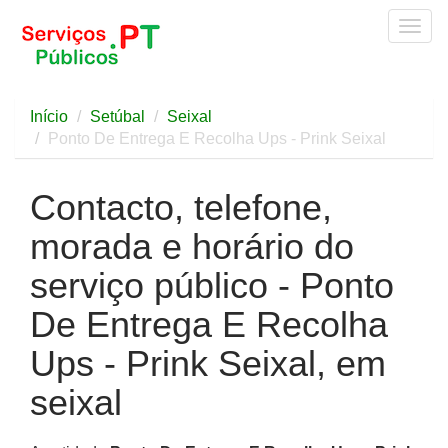
Togg
navig
Início
Setúbal
Seixal
Ponto De Entrega E Recolha Ups - Prink Seixal
Contacto, telefone,
morada e horário do
serviço público - Ponto
De Entrega E Recolha
Ups - Prink Seixal, em
seixal