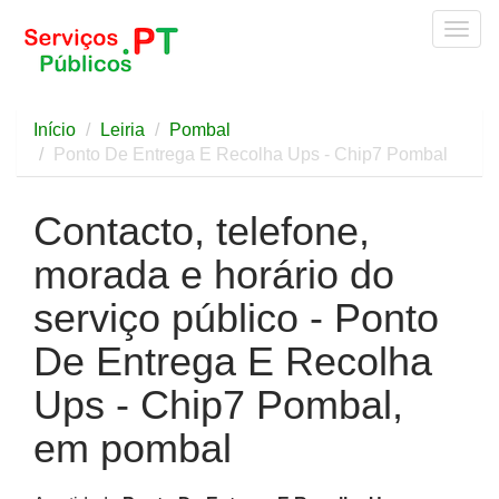
Togg
navig
Início
Leiria
Pombal
Ponto De Entrega E Recolha Ups - Chip7 Pombal
Contacto, telefone,
morada e horário do
serviço público - Ponto
De Entrega E Recolha
Ups - Chip7 Pombal,
em pombal