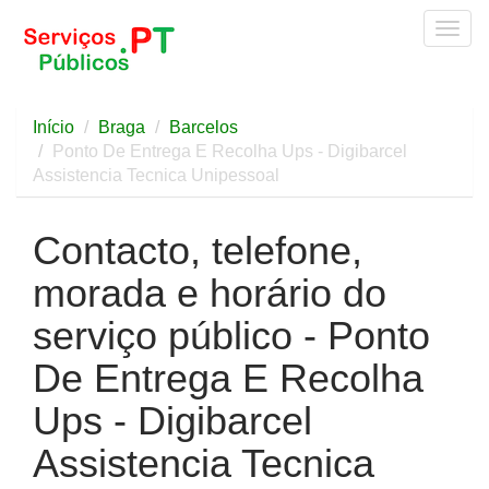
Togg
navig
Início
Braga
Barcelos
Ponto De Entrega E Recolha Ups - Digibarcel
Assistencia Tecnica Unipessoal
Contacto, telefone,
morada e horário do
serviço público - Ponto
De Entrega E Recolha
Ups - Digibarcel
Assistencia Tecnica