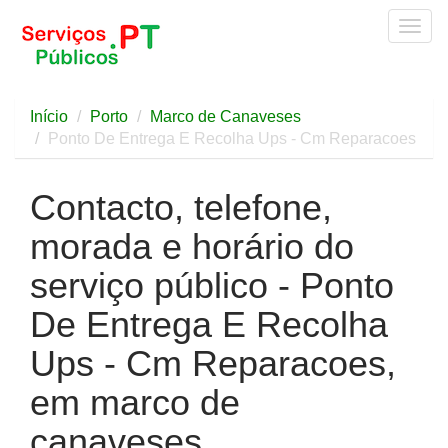
Togg
navig
Início
Porto
Marco de Canaveses
Ponto De Entrega E Recolha Ups - Cm Reparacoes
Contacto, telefone,
morada e horário do
serviço público - Ponto
De Entrega E Recolha
Ups - Cm Reparacoes,
em marco de
canaveses