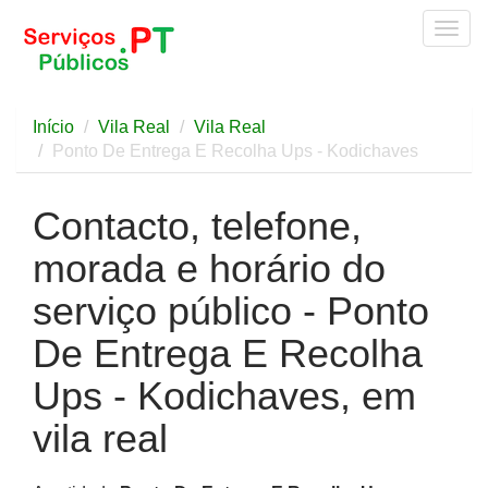
Togg
navig
Início
Vila Real
Vila Real
Ponto De Entrega E Recolha Ups - Kodichaves
Contacto, telefone,
morada e horário do
serviço público - Ponto
De Entrega E Recolha
Ups - Kodichaves, em
vila real