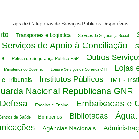
Tags de Categorias de Serviços Públicos Disponíveis
rto
Transportes e Logística
Serviços de Segurança Social
Serviços de Apoio à Conciliação
S
Outros Serviço
ia
Polícia de Segurança Pública PSP
Lojas 
Ministérios do Governo
Lojas e Serviços de Correios CTT
Institutos Públicos
 e Tribunais
IMT - Inst
uarda Nacional Republicana GNR
 Defesa
Embaixadas e 
Escolas e Ensino
Água,
Bibliotecas
Bombeiros
Centros de Saúde
unicações
Administraç
Agências Nacionais