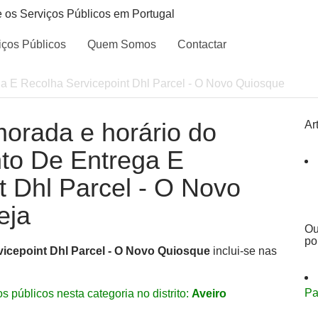
e os Serviços Públicos em Portugal
iços Públicos
Quem Somos
Contactar
a E Recolha Servicepoint Dhl Parcel - O Novo Quiosque
morada e horário do
Ar
nto De Entrega E
t Dhl Parcel - O Novo
eja
Ou
po
icepoint Dhl Parcel - O Novo Quiosque
inclui-se nas
Pa
s públicos nesta categoria no distrito:
Aveiro