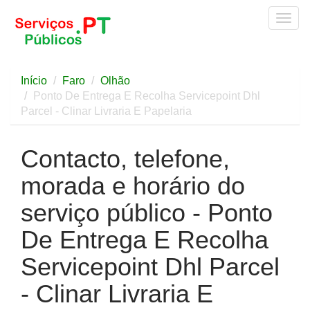
Togg
navig
Início
Faro
Olhão
Ponto De Entrega E Recolha Servicepoint Dhl
Parcel - Clinar Livraria E Papelaria
Contacto, telefone,
morada e horário do
serviço público - Ponto
De Entrega E Recolha
Servicepoint Dhl Parcel
- Clinar Livraria E