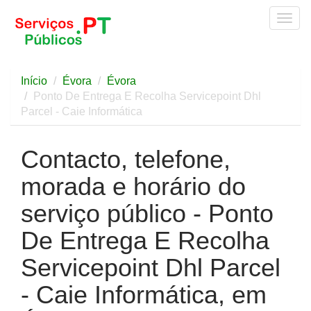
Togg
navig
Início
Évora
Évora
Ponto De Entrega E Recolha Servicepoint Dhl
Parcel - Caie Informática
Contacto, telefone,
morada e horário do
serviço público - Ponto
De Entrega E Recolha
Servicepoint Dhl Parcel
- Caie Informática, em