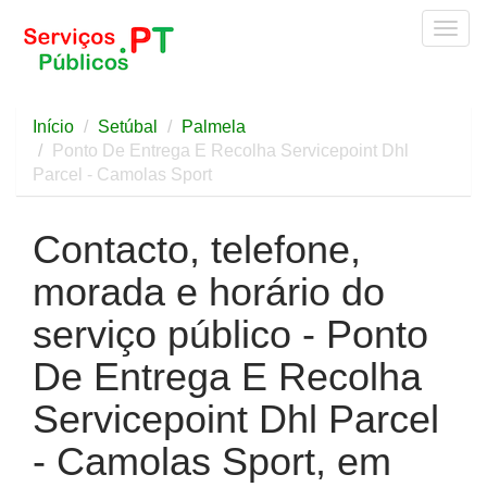
Togg
navig
Início
Setúbal
Palmela
Ponto De Entrega E Recolha Servicepoint Dhl
Parcel - Camolas Sport
Contacto, telefone,
morada e horário do
serviço público - Ponto
De Entrega E Recolha
Servicepoint Dhl Parcel
- Camolas Sport, em