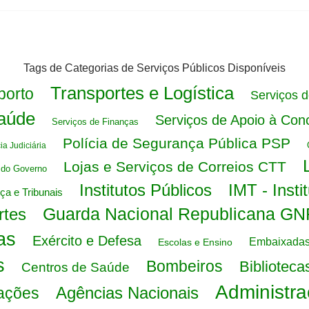
Tags de Categorias de Serviços Públicos Disponíveis
Transportes e Logística
porto
Serviços 
Saúde
Serviços de Apoio à Conc
Serviços de Finanças
Polícia de Segurança Pública PSP
ia Judiciária
Lojas e Serviços de Correios CTT
s do Governo
Institutos Públicos
IMT - Insti
iça e Tribunais
Guarda Nacional Republicana GN
rtes
as
Exército e Defesa
Embaixadas
Escolas e Ensino
s
Bombeiros
Biblioteca
Centros de Saúde
Administra
Agências Nacionais
ações