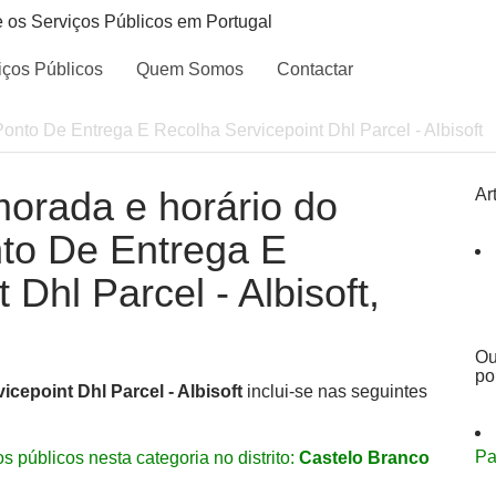
e os Serviços Públicos em Portugal
iços Públicos
Quem Somos
Contactar
Ponto De Entrega E Recolha Servicepoint Dhl Parcel - Albisoft
morada e horário do
Ar
nto De Entrega E
Dhl Parcel - Albisoft,
Ou
po
cepoint Dhl Parcel - Albisoft
inclui-se nas seguintes
Pa
s públicos nesta categoria no distrito:
Castelo Branco