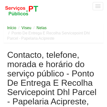
Togg
navig
Início
Viseu
Nelas
Ponto De Entrega E Recolha Servicepoint Dhl
Parcel - Papelaria Acipreste
Contacto, telefone,
morada e horário do
serviço público - Ponto
De Entrega E Recolha
Servicepoint Dhl Parcel
- Papelaria Acipreste,