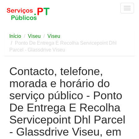
Togg
navig
Início
Viseu
Viseu
Ponto De Entrega E Recolha Servicepoint Dhl
Parcel - Glassdrive Viseu
Contacto, telefone,
morada e horário do
serviço público - Ponto
De Entrega E Recolha
Servicepoint Dhl Parcel
- Glassdrive Viseu, em