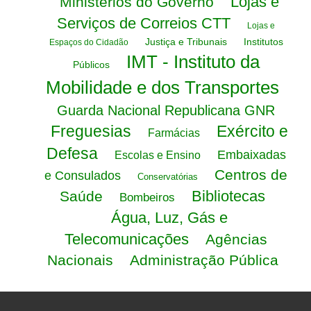
Lojas e
Ministérios do Governo
Serviços de Correios CTT
Lojas e
Justiça e Tribunais
Institutos
Espaços do Cidadão
IMT - Instituto da
Públicos
Mobilidade e dos Transportes
Guarda Nacional Republicana GNR
Freguesias
Exército e
Farmácias
Defesa
Embaixadas
Escolas e Ensino
Centros de
e Consulados
Conservatórias
Bibliotecas
Saúde
Bombeiros
Água, Luz, Gás e
Telecomunicações
Agências
Nacionais
Administração Pública