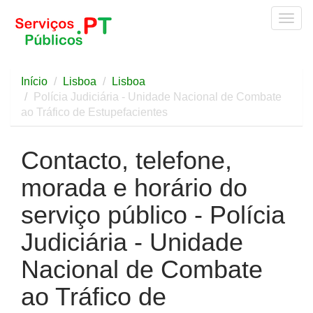
Togg
navig
Início
Lisboa
Lisboa
Polícia Judiciária - Unidade Nacional de Combate
ao Tráfico de Estupefacientes
Contacto, telefone,
morada e horário do
serviço público - Polícia
Judiciária - Unidade
Nacional de Combate
ao Tráfico de