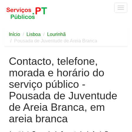
Togg
navig
Início
Lisboa
Lourinhã
Pousada de Juventude de Areia Branca
Contacto, telefone,
morada e horário do
serviço público -
Pousada de Juventude
de Areia Branca, em
areia branca