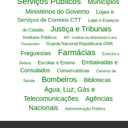
Serviços Públicos
Municípios
Ministérios do Governo
Lojas e
Serviços de Correios CTT
Lojas e Espaços
Justiça e Tribunais
do Cidadão
Institutos Públicos
IMT - Instituto da Mobilidade e dos
Guarda Nacional Republicana GNR
Transportes
Farmácias
Freguesias
Exército e
Embaixadas e
Escolas e Ensino
Defesa
Consulados
Conservatórias
Centros de
Bombeiros
Bibliotecas
Saúde
Água, Luz, Gás e
Telecomunicações
Agências
Nacionais
Administração Pública