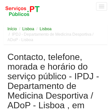
Togg
navig
Início
Lisboa
Lisboa
IPDJ - Departamento de Medicina Desportiva /
ADoP - Lisboa
Contacto, telefone,
morada e horário do
serviço público - IPDJ -
Departamento de
Medicina Desportiva /
ADoP - Lisboa , em