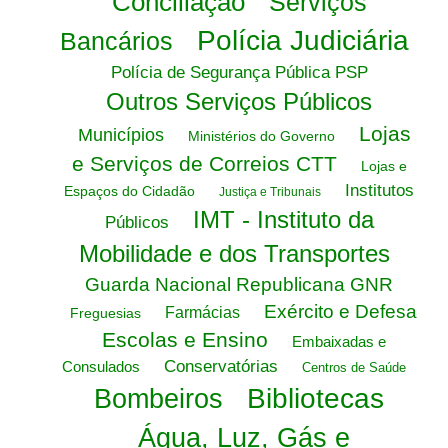
Conciliação
Serviços
Polícia Judiciária
Bancários
Polícia de Segurança Pública PSP
Outros Serviços Públicos
Lojas
Municípios
Ministérios do Governo
e Serviços de Correios CTT
Lojas e
Institutos
Espaços do Cidadão
Justiça e Tribunais
IMT - Instituto da
Públicos
Mobilidade e dos Transportes
Guarda Nacional Republicana GNR
Exército e Defesa
Farmácias
Freguesias
Escolas e Ensino
Embaixadas e
Conservatórias
Consulados
Centros de Saúde
Bibliotecas
Bombeiros
Água, Luz, Gás e