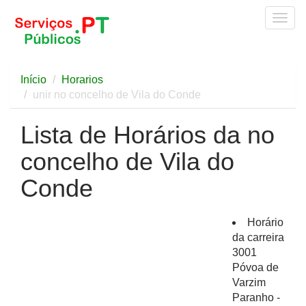
Togg
navig
Início
Horarios
unir no concelho de Vila do Conde
Lista de Horários da no
concelho de Vila do
Conde
Horário
da carreira
3001
Póvoa de
Varzim
Paranho -