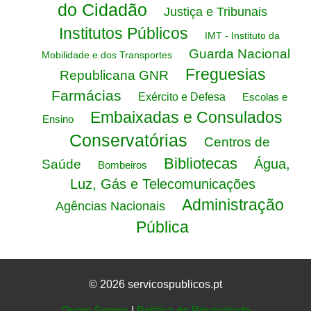
do Cidadão
Justiça e Tribunais
Institutos Públicos
IMT - Instituto da
Guarda Nacional
Mobilidade e dos Transportes
Freguesias
Republicana GNR
Farmácias
Exército e Defesa
Escolas e
Embaixadas e Consulados
Ensino
Conservatórias
Centros de
Bibliotecas
Água,
Saúde
Bombeiros
Luz, Gás e Telecomunicações
Administração
Agências Nacionais
Pública
© 2026 servicospublicos.pt
Quem Somos
|
Politica de Privacidade